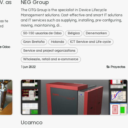
V. as
NEG Group
The CITG Group is the specialist in Device Lifecycle
Management solutions. Cost-effective and smart IT solutions
and IT services such as supplying, installing, pre-configuring,
oo te
moving, maintaining, di...
rd
50-150 usuarios de Odoo
Bélgica
Denemarken
Gran Bretaña
Holanda
ICT Service and Life cycle
e Odoo
Service and project organizations
Wholesale, retail and e-commerce
1 jun 2022
Proyectos
Ucamco