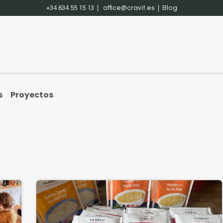
+34 634 55 15 13 |
office@cravit.es
|
Blog
Acércate
Proyectos
Contáctenos
Cursos
Trabajos
s
Proyectos