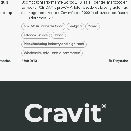
hauls
Ucamco (anteriormente Barco ETS) es el líder del mercado en
software PCB CAM y pre-CAM, fototrazadores láser y sistemas
ete tap
de imágenes directas. Con más de 1000 fototrazadores láser y
5000 sistemas CAM i...
50-150 usuarios de Odoo
Bélgica
Corea
Estados Unidos
Japón
Manufacturing industry and high-tech
Wholesale, retail and e-commerce
oyectos
4 feb 2013
Proyectos