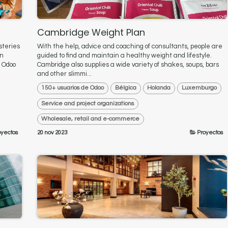
Cambridge Weight Plan
steries
With the help, advice and coaching of consultants, people are
en
guided to find and maintain a healthy weight and lifestyle.
 Odoo
Cambridge also supplies a wide variety of shakes, soups, bars
and other slimmi...
150+ usuarios de Odoo
Bélgica
Holanda
Luxemburgo
Service and project organizations
Wholesale, retail and e-commerce
oyectos
20 nov 2023
Proyectos