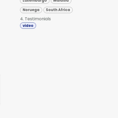
Luxemburgo
Malasia
Noruega
South Africa
4. Testimonials
video