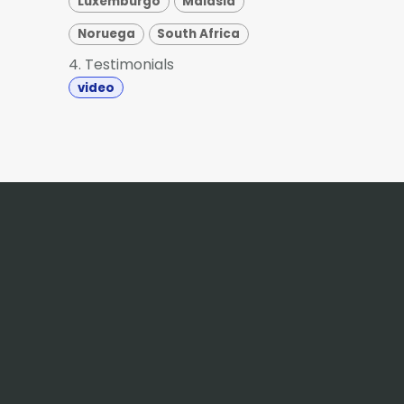
Luxemburgo
Malasia
Noruega
South Africa
4. Testimonials
video