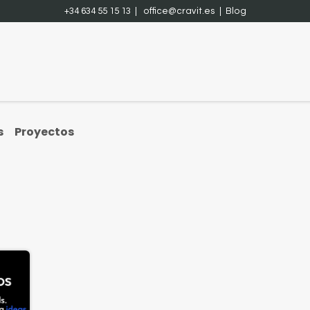
+34 634 55 15 13 |
office@cravit.es
|
Blog
Acércate
Proyectos
Contáctenos
Cursos
Trabajos
s
Proyectos