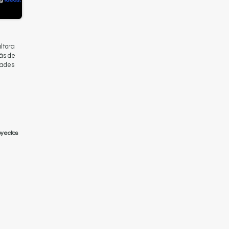
ltora
más de
dades
oyectos